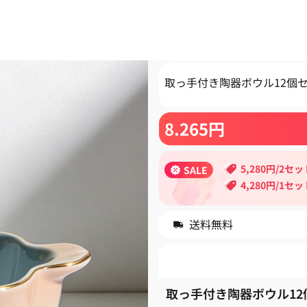
取っ手付き陶器ボウル12個
8.265
円
5,280円/2セッ
SALE
4,280円/1セッ
送料無料
取っ手付き陶器ボウル12