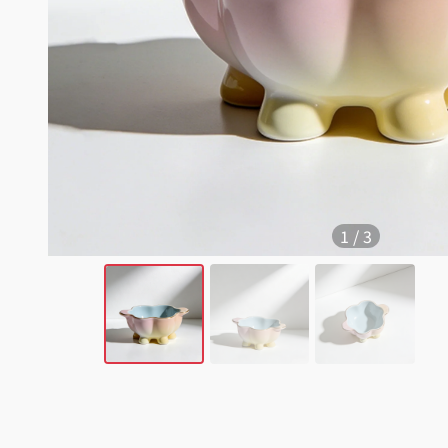
1
/
3