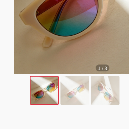
1
/
3