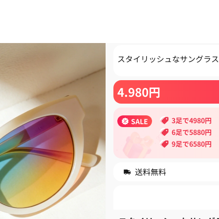
スタイリッシュなサングラス
4.980
円
3足で4980円
SALE
6足で5880円
9足で6580円
送料無料