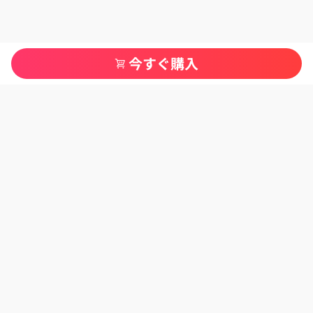
今すぐ購入
当社の製品
ホームデコレーションオーナメント
小型家電
アクセサリー
ボウル、皿、カップ
必要なものを見つける
私たちについて
お問い合わせ
よくある質問
税金と輸入関税
注文をキャンセルする
注文履歷/追跡
政策とガイドラインです
支払い方法
プライバシーポリシー
配送と配達
返品・交換ポリシー
サービスポリシー
知的財産ポリシー
免責事項
保証ポリシー
顧客サービス