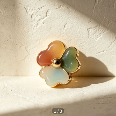
1
/
3